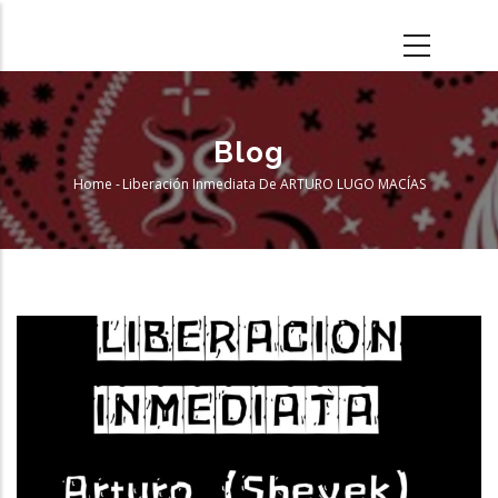
Skip
to
main
content
Blog
Home
-
Liberación Inmediata De ARTURO LUGO MACÍAS
Breadcrumb