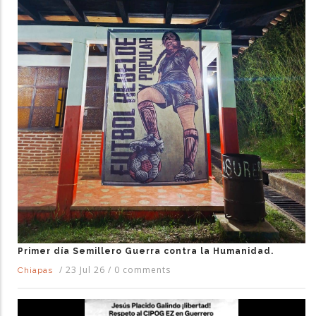
Primer día Semillero Guerra contra la Humanidad.
/
23 Jul 26
/
0 comments
Chiapas