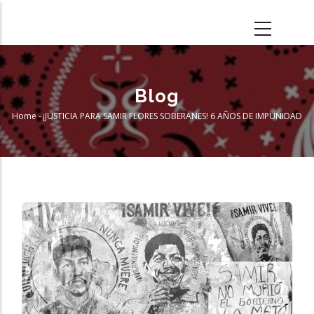
Skip
to
main
content
Blog
Home
-
¡JUSTICIA PARA SAMIR FLORES SOBERANES! 6 AÑOS DE IMPUNIDAD
Breadcrumb