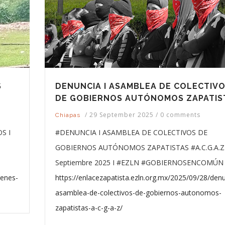
S
DENUNCIA I ASAMBLEA DE COLECTIV
DE GOBIERNOS AUTÓNOMOS ZAPATIS
/
29 September 2025
/
0 comments
Chiapas
S I
#DENUNCIA I ASAMBLEA DE COLECTIVOS DE
GOBIERNOS AUTÓNOMOS ZAPATISTAS #A.C.G.A.Z.
Septiembre 2025 I #EZLN #GOBIERNOSENCOMÚN 
genes-
https://enlacezapatista.ezln.org.mx/2025/09/28/denu
asamblea-de-colectivos-de-gobiernos-autonomos-
zapatistas-a-c-g-a-z/