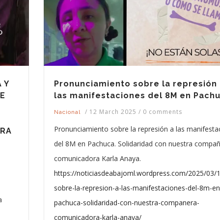
 Y
Pronunciamiento sobre la represión
DE
las manifestaciones del 8M en Pach
/
12 March 2025
/
0 comments
Nacional
Pronunciamiento sobre la represión a las manifesta
ERA
del 8M en Pachuca. Solidaridad con nuestra compa
comunicadora Karla Anaya.
https://noticiasdeabajoml.wordpress.com/2025/03/
sobre-la-represion-a-las-manifestaciones-del-8m-en
a
pachuca-solidaridad-con-nuestra-companera-
comunicadora-karla-anaya/