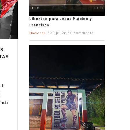
Libertad para Jesús Plácido y
Francisco
/
23 Jul 26
/
0 comments
Nacional
OS
TAS
 I
I
ncia-