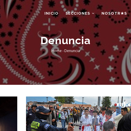
AIN
AVIGATION
INICIO
SECCIONES
NOSOTR★S
Denuncia
Home
-
Denuncia
Breadcrumb