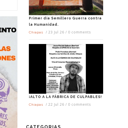
Primer día Semillero Guerra contra
la Humanidad.
/
23 Jul 26
/
0 comments
Chiapas
¡ALTO A LA FÁBRICA DE CULPABLES!
/
22 Jul 26
/
0 comments
Chiapas
CATEGORIAS