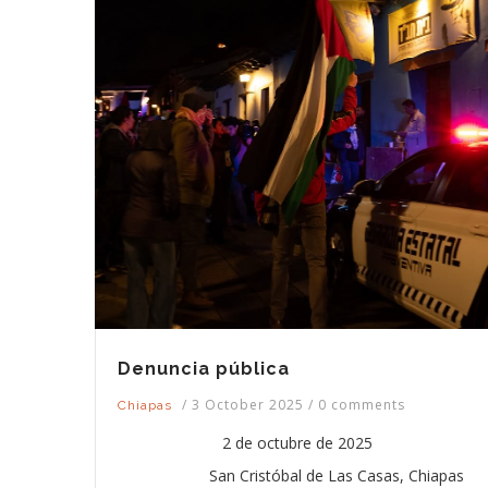
Denuncia pública
/
3 October 2025
/
0 comments
Chiapas
2 de octubre de 2025
San Cristóbal de Las Casas, Chiapas