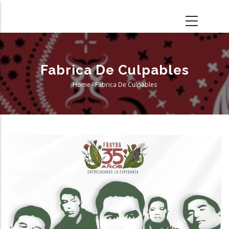
Skip
to
main
content
Fabrica De Culpables
Home
-
Fabrica De Culpables
Breadcrumb