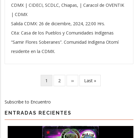
CDMX | CIDECI, SCDLC, Chiapas, | Caracol de OVENTIK
| CDMX
Salida CDMX: 26 de diciembre, 2024, 22:00 Hrs.
Cita: Casa de los Pueblos y Comunidades Indígenas
“Samir Flores Soberanes”. Comunidad Indígena Otomí
residente en la CDMX.
Current
1
Page
2
Next
››
Last
Last »
Pagination
page
page
page
Subscribe to Encuentro
ENTRADAS RECIENTES