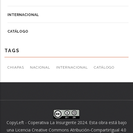
INTERNACIONAL
CATÁLOGO
TAGS
CHIAPAS
NACIONAL
INTERNACIONAL
CATÁLOGO
CopyLeft - Coperativa La Insurgente 2024. Esta obra está bajo
una
Licencia Creative Commons Atribución-CompartirIgual 4.0