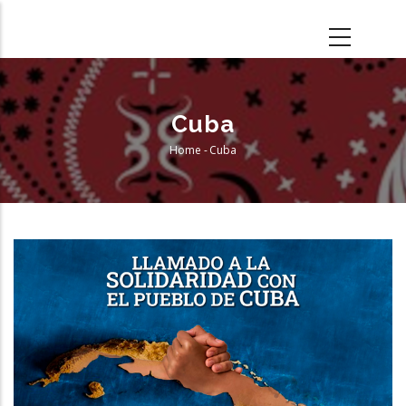
Skip
to
main
content
Cuba
Home
-
Cuba
Breadcrumb