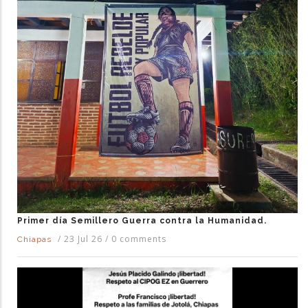
Primer día Semillero Guerra contra la Humanidad.
/
23 Jul 26
/
0 comments
Chiapas