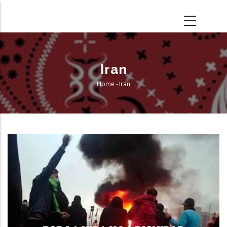
Skip
to
main
content
Iran
Home
-
Iran
Breadcrumb