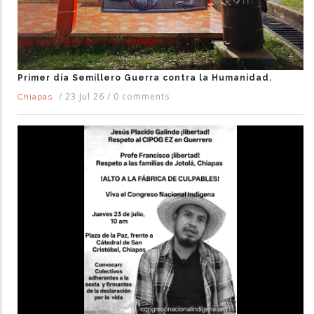
Primer día Semillero Guerra contra la Humanidad.
/
23 Jul 26
/
0 comments
Chiapas