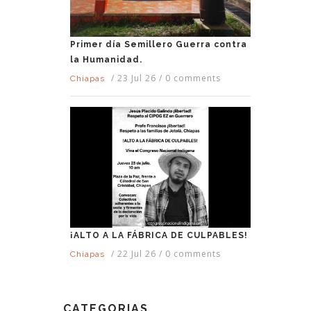
Primer día Semillero Guerra contra
la Humanidad.
/
23 Jul 26
/
0 comments
Chiapas
¡ALTO A LA FÁBRICA DE CULPABLES!
/
22 Jul 26
/
0 comments
Chiapas
CATEGORIAS