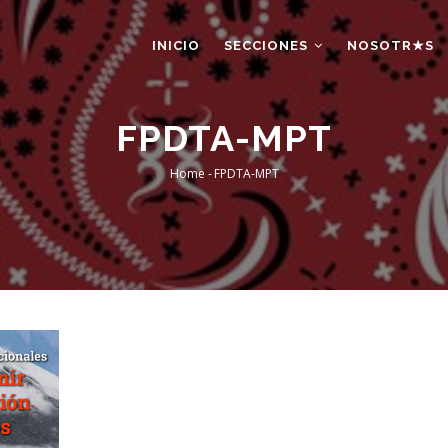
AIN
AVIGATION
INICIO
SECCIONES
NOSOTR★S
FPDTA-MPT
Home
-
FPDTA-MPT
Breadcrumb