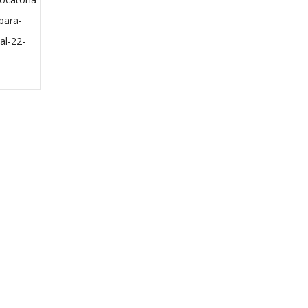
para-
al-22-