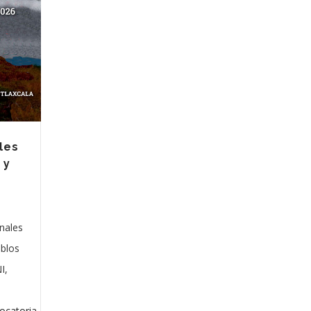
les
 y
nales
eblos
I,
ocatoria-