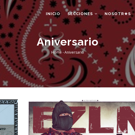
AIN
AVIGATION
INICIO
SECCIONES
NOSOTR★S
Aniversario
Home
-
Aniversario
Breadcrumb