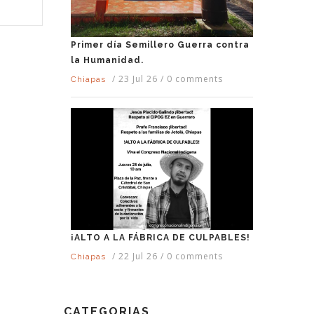
Primer día Semillero Guerra contra
la Humanidad.
/
23 Jul 26
/
0 comments
Chiapas
¡ALTO A LA FÁBRICA DE CULPABLES!
/
22 Jul 26
/
0 comments
Chiapas
CATEGORIAS