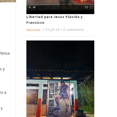
Libertad para Jesús Plácido y
Francisco
/
23 Jul 26
/
0 comments
Nacional
efensa
s y
os a
 y