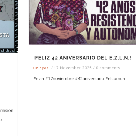
¡FELIZ 42 ANIVERSARIO DEL E.Z.L.N.!
/
17 November 2025
/
0 comments
Chiapas
#ezln #17noviembre #42aniversario #elcomun
smision-
o-