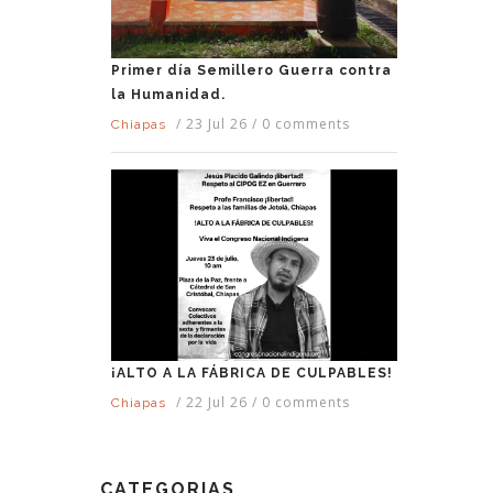
Primer día Semillero Guerra contra
la Humanidad.
/
23 Jul 26
/
0 comments
Chiapas
¡ALTO A LA FÁBRICA DE CULPABLES!
/
22 Jul 26
/
0 comments
Chiapas
CATEGORIAS