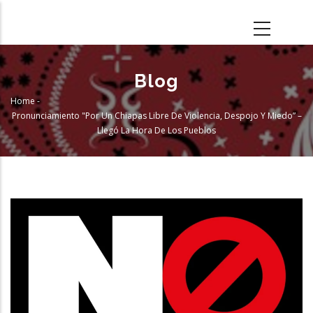
Skip
to
main
content
Blog
Home
-
Breadcrumb
Pronunciamiento "Por Un Chiapas Libre De Violencia, Despojo Y Miedo” –
Llegó La Hora De Los Pueblos