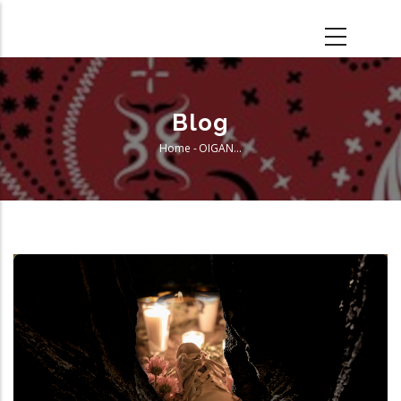
Skip
to
main
content
Blog
Home
-
OIGAN…
Breadcrumb