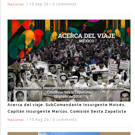
/
10 Sep 26
/
0 comments
Nacional
Acerca del viaje. SubComandante Insurgente Moisés.
Capitán Insurgente Marcos. Comisión Sexta Zapatista
/
10 Aug 26
/
0 comments
Nacional