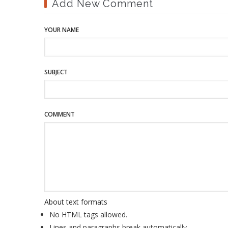
Add New Comment
YOUR NAME
SUBJECT
COMMENT
About text formats
No HTML tags allowed.
Lines and paragraphs break automatically.