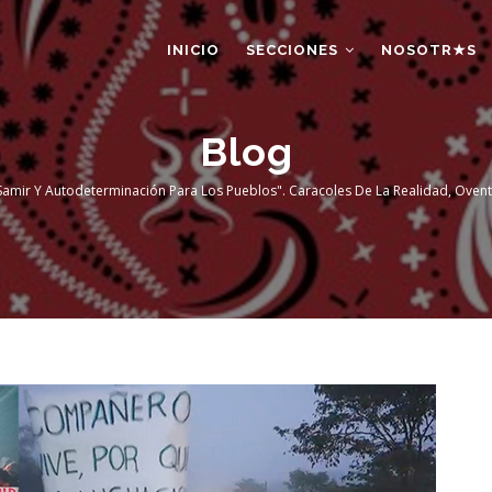
AIN
AVIGATION
INICIO
SECCIONES
NOSOTR★S
Blog
a Samir Y Autodeterminación Para Los Pueblos". Caracoles De La Realidad, Ovent
rumb