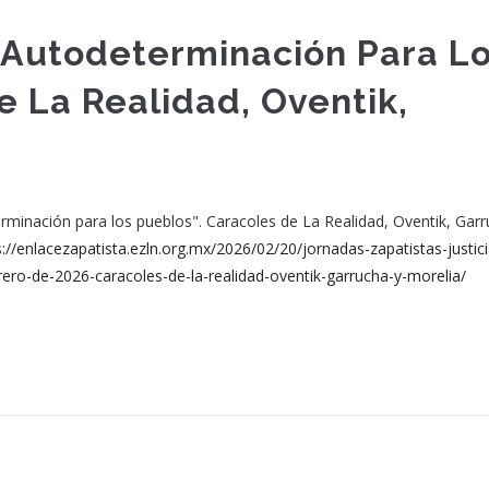
Y Autodeterminación Para L
e La Realidad, Oventik,
inación para los pueblos". Caracoles de La Realidad, Oventik, Garr
s://enlacezapatista.ezln.org.mx/2026/02/20/jornadas-zapatistas-justic
ero-de-2026-caracoles-de-la-realidad-oventik-garrucha-y-morelia/