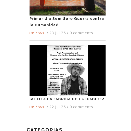
Primer día Semillero Guerra contra
la Humanidad.
/
23 Jul 26
/
0 comments
Chiapas
¡ALTO A LA FÁBRICA DE CULPABLES!
/
22 Jul 26
/
0 comments
Chiapas
CATEGORIAS