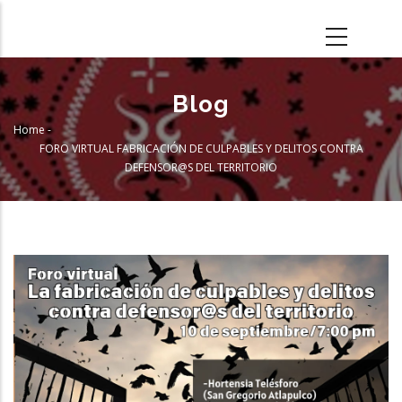
Skip
to
main
content
Blog
Home
-
Breadcrumb
FORO VIRTUAL FABRICACIÓN DE CULPABLES Y DELITOS CONTRA
DEFENSOR@S DEL TERRITORIO