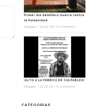
Primer día Semillero Guerra contra
la Humanidad.
/
23 Jul 26
/
0 comments
Chiapas
¡ALTO A LA FÁBRICA DE CULPABLES!
/
22 Jul 26
/
0 comments
Chiapas
CATEGORIAS