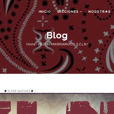
AIN
AVIGATION
INICIO
SECCIONES
NOSOTR★S
Blog
Home
-
¡FELIZ 42 ANIVERSARIO DEL E.Z.L.N.!
Breadcrumb