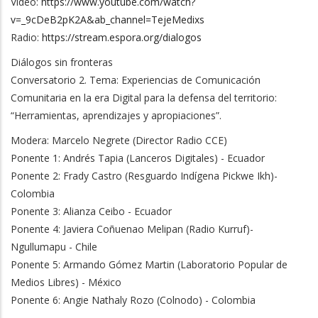
Video:
https://www.youtube.com/watch?
v=_9cDeB2pK2A&ab_channel=TejeMedixs
Radio:
https://stream.espora.org/dialogos
Diálogos sin fronteras
Conversatorio 2. Tema: Experiencias de Comunicación
Comunitaria en la era Digital para la defensa del territorio:
“Herramientas, aprendizajes y apropiaciones”.
Modera: Marcelo Negrete (Director Radio CCE)
Ponente 1: Andrés Tapia (Lanceros Digitales) - Ecuador
Ponente 2: Frady Castro (Resguardo Indígena Pickwe Ikh)-
Colombia
Ponente 3: Alianza Ceibo - Ecuador
Ponente 4: Javiera Coñuenao Melipan (Radio Kurruf)-
Ngullumapu - Chile
Ponente 5: Armando Gómez Martin (Laboratorio Popular de
Medios Libres) - México
Ponente 6: Angie Nathaly Rozo (Colnodo) - Colombia