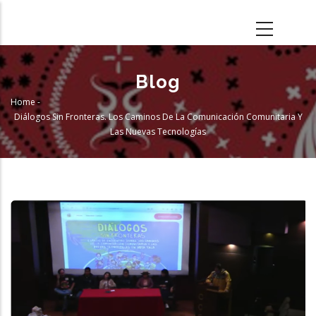
Skip
to
main
content
Blog
Home
-
Breadcrumb
Diálogos Sin Fronteras. Los Caminos De La Comunicación Comunitaria Y
Las Nuevas Tecnologías