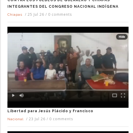
CONTRA LOS PUEBLOS DE GUERRERO Y CHIAPAS
INTEGRANTES DEL CONGRESO NACIONAL INDÍGENA
/
25 Jul 26
/
0 comments
Chiapas
Libertad para Jesús Plácido y Francisco
/
23 Jul 26
/
0 comments
Nacional