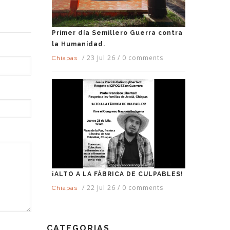
Primer día Semillero Guerra contra
la Humanidad.
/
23 Jul 26
/
0 comments
Chiapas
¡ALTO A LA FÁBRICA DE CULPABLES!
/
22 Jul 26
/
0 comments
Chiapas
CATEGORIAS