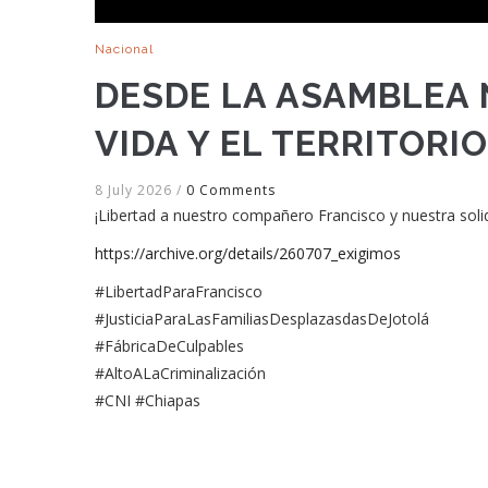
Nacional
DESDE LA ASAMBLEA 
VIDA Y EL TERRITORI
8 July 2026
/
0 Comments
¡Libertad a nuestro compañero Francisco y nuestra solid
https://archive.org/details/260707_exigimos
#LibertadParaFrancisco
#JusticiaParaLasFamiliasDesplazasdasDeJotolá
#FábricaDeCulpables
#AltoALaCriminalización
#CNI #Chiapas