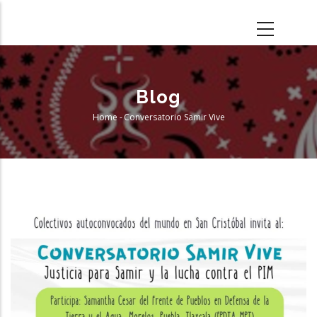
Skip
to
main
content
Blog
Home
-
Conversatorio Samir Vive
Breadcrumb