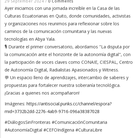
29 September 2024
/
0 Comments
Ayer iniciamos con una jornada increíble en la Casa de las
Culturas Ecuatorianas en Quito, donde comunidades, activistas
y organizaciones nos reunimos para reflexionar sobre los
caminos de la comunicación comunitaria y las nuevas
tecnologías en Abya Yala.
🎙️ Durante el primer conversatorio, abordamos "La disputa por
la comunicación ante el horizonte de la autonomía digital", con
la participación de voces claves como CONAIE, CIESPAL, Centro
de Autonomía Digital, Radialistas Apasionados y Witness.
💬 Un espacio lleno de aprendizajes, intercambio de saberes y
propuestas para fortalecer nuestra soberanía tecnológica.
¡Gracias a quienes nos acompañaron!
Imágenes:
https://antisocial.punks.cc/channel/espora?
mid=3732b2dd-2276-4ab9-9716-096a38387028
#DiálogosSinFronteras #ComunicaciónComunitaria
#AutonomíaDigital #CEFOIndígena #CulturaLibre