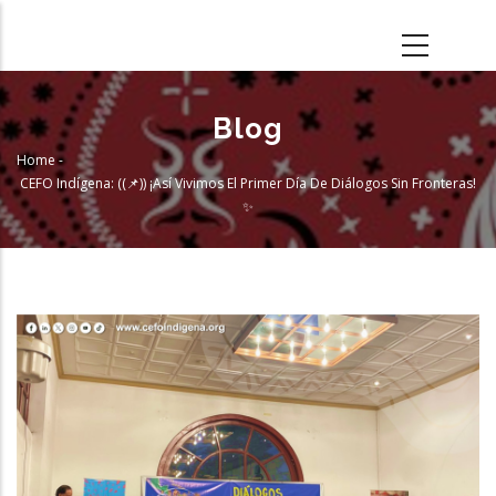
Skip
to
main
content
Blog
Home
-
Breadcrumb
CEFO Indígena: ((📌)) ¡Así Vivimos El Primer Día De Diálogos Sin Fronteras!
✨