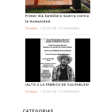
Primer día Semillero Guerra contra
la Humanidad.
/
23 Jul 26
/
0 comments
Chiapas
¡ALTO A LA FÁBRICA DE CULPABLES!
/
22 Jul 26
/
0 comments
Chiapas
CATEGORIAS