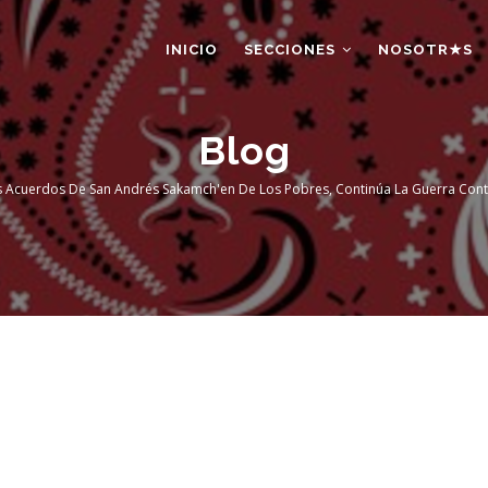
AIN
AVIGATION
INICIO
SECCIONES
NOSOTR★S
Blog
 Acuerdos De San Andrés Sakamch'en De Los Pobres, Continúa La Guerra Cont
umb