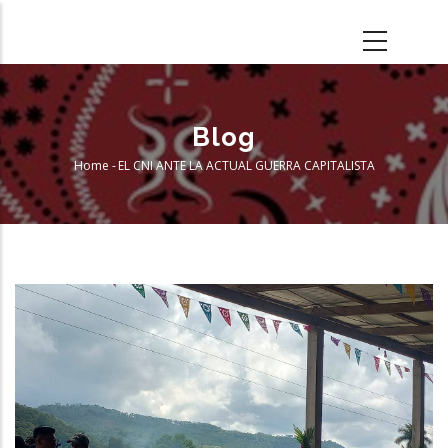
Skip
to
main
content
Blog
Home
-
EL CNI ANTE LA ACTUAL GUERRA CAPITALISTA
Breadcrumb