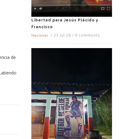
Libertad para Jesús Plácido y
Francisco
/
23 Jul 26
/
0 comments
Nacional
encia de
 Latiendo