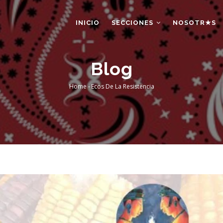
AIN
AVIGATION
INICIO
SECCIONES
NOSOTR★S
Blog
Home
-
Ecos De La Resistencia
Breadcrumb