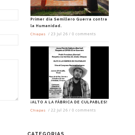
Primer día Semillero Guerra contra
la Humanidad.
/
23 Jul 26
/
0 comments
Chiapas
¡ALTO A LA FÁBRICA DE CULPABLES!
/
22 Jul 26
/
0 comments
Chiapas
CATEGORIAS