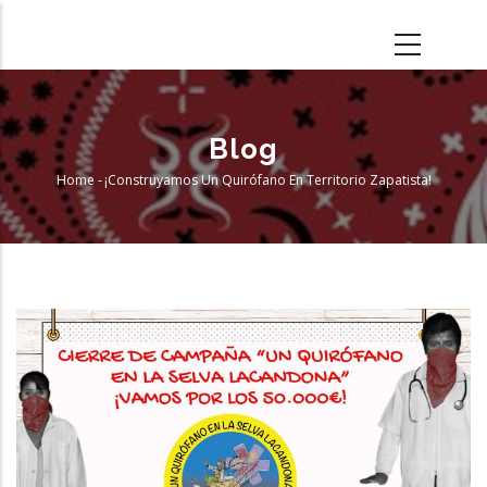
Skip
to
main
content
Blog
Home
-
¡Construyamos Un Quirófano En Territorio Zapatista!
Breadcrumb