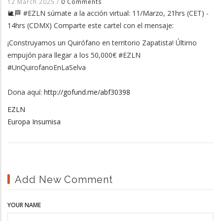
12 March 2025
/
0 Comments
🐌🏁 #EZLN súmate a la acción virtual: 11/Marzo, 21hrs (CET) -
14hrs (CDMX) Comparte este cartel con el mensaje:
¡Construyamos un Quirófano en territorio Zapatista! Último
empujón para llegar a los 50,000€ #EZLN
#UnQuirofanoEnLaSelva
Dona aquí:
http://gofund.me/abf30398
EZLN
Europa Insumisa
Add New Comment
YOUR NAME