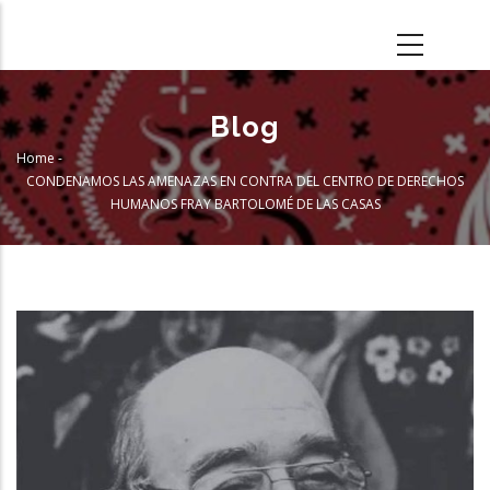
Skip
to
main
content
Blog
Home
-
Breadcrumb
CONDENAMOS LAS AMENAZAS EN CONTRA DEL CENTRO DE DERECHOS
HUMANOS FRAY BARTOLOMÉ DE LAS CASAS