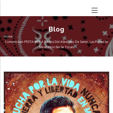
Skip
to
main
content
Blog
Home
-
Breadcrumb
Comunicado FPDTA-MPT A 5 Años Del Asesinato De Samir, Las Piezas Se
Miran Pero No Se Tocan