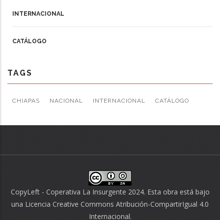
INTERNACIONAL
CATÁLOGO
TAGS
CHIAPAS
NACIONAL
INTERNACIONAL
CATÁLOGO
CopyLeft - Coperativa La Insurgente 2024. Esta obra está bajo
una
Licencia Creative Commons Atribución-CompartirIgual 4.0
Internacional
.