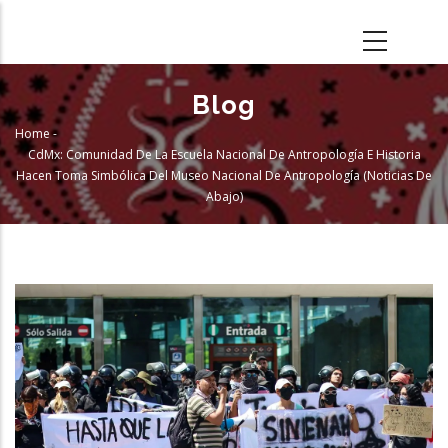
Skip
to
main
content
Blog
Home
-
Breadcrumb
CdMx: Comunidad De La Escuela Nacional De Antropología E Historia
Hacen Toma Simbólica Del Museo Nacional De Antropología (Noticias De
Abajo)