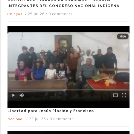
INTEGRANTES DEL CONGRESO NACIONAL INDÍGENA
/
25 Jul 26
/
0 comments
Chiapas
Libertad para Jesús Plácido y Francisco
/
23 Jul 26
/
0 comments
Nacional