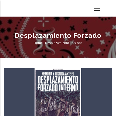
Skip
to
main
content
Desplazamiento Forzado
Home
-
Desplazamiento Forzado
Breadcrumb