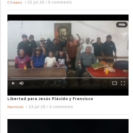
/
25 Jul 26
/
0 comments
Chiapas
Libertad para Jesús Plácido y Francisco
/
23 Jul 26
/
0 comments
Nacional