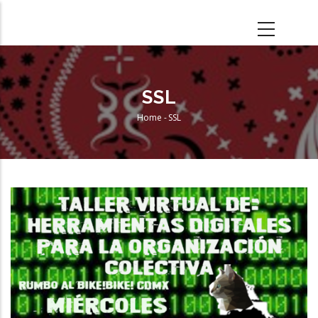
Skip
to
main
content
SSL
Home
-
SSL
Breadcrumb