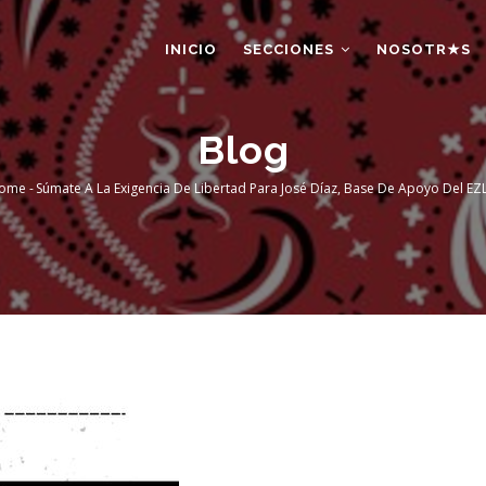
AIN
AVIGATION
INICIO
SECCIONES
NOSOTR★S
Blog
ome
-
Súmate A La Exigencia De Libertad Para José Díaz, Base De Apoyo Del EZ
Breadcrumb