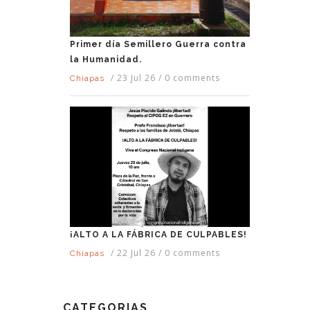
Primer día Semillero Guerra contra
la Humanidad.
/
23 Jul 26
/
0 comments
Chiapas
¡ALTO A LA FÁBRICA DE CULPABLES!
/
22 Jul 26
/
0 comments
Chiapas
CATEGORIAS