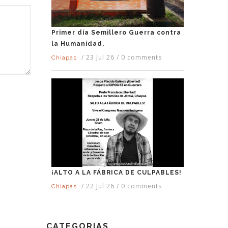
Primer día Semillero Guerra contra
la Humanidad.
/
23 Jul 26
/
0 comments
Chiapas
¡ALTO A LA FÁBRICA DE CULPABLES!
/
22 Jul 26
/
0 comments
Chiapas
CATEGORIAS