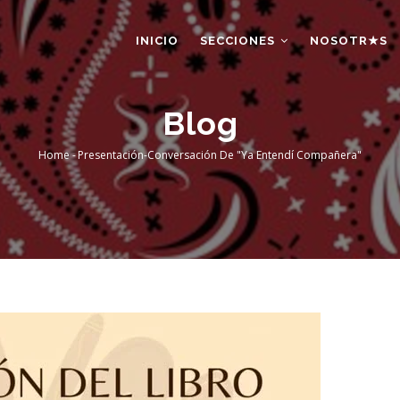
AIN
AVIGATION
INICIO
SECCIONES
NOSOTR★S
Blog
Home
-
Presentación-Conversación De "Ya Entendí Compañera"
Breadcrumb