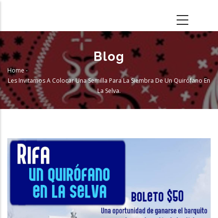
Skip
to
main
content
Blog
Home
-
Breadcrumb
Les Invitamos A Colocar Una Semilla Para La Siembra De Un Quirófano En
La Selva.