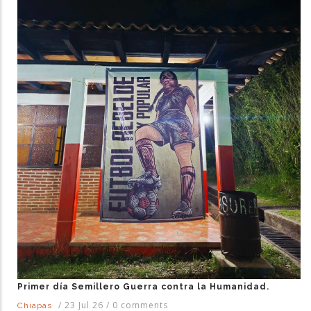
Primer día Semillero Guerra contra la Humanidad.
/
23 Jul 26
/
0 comments
Chiapas