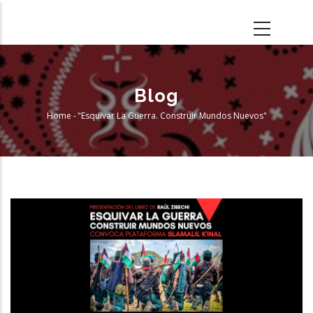
Skip
to
main
content
Blog
Home
-
"Esquivar La Guerra. Construir Mundos Nuevos"
Breadcrumb