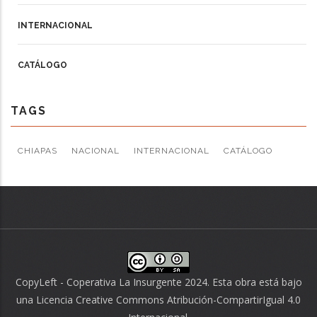
INTERNACIONAL
CATÁLOGO
TAGS
CHIAPAS
NACIONAL
INTERNACIONAL
CATÁLOGO
CopyLeft - Coperativa La Insurgente 2024. Esta obra está bajo
una
Licencia Creative Commons Atribución-CompartirIgual 4.0