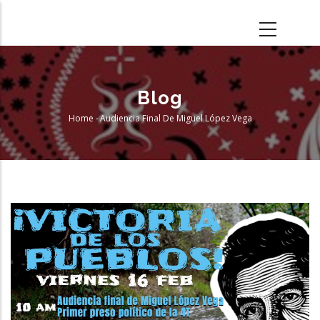
Skip
to
main
content
Blog
Home
-
Audiencia Final De Miguel López Vega
Breadcrumb