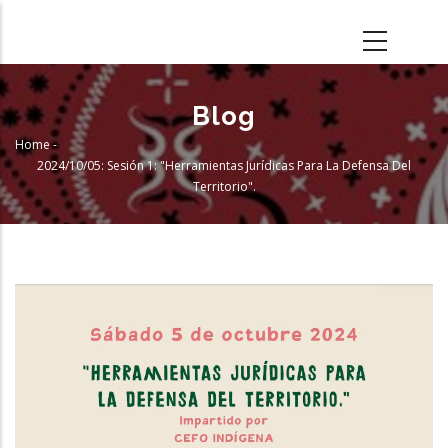
Skip
to
main
content
Blog
Home
-
Breadcrumb
2024/10/05: Sesión 1: "Herramientas Jurídicas Para La Defensa Del
Territorio".