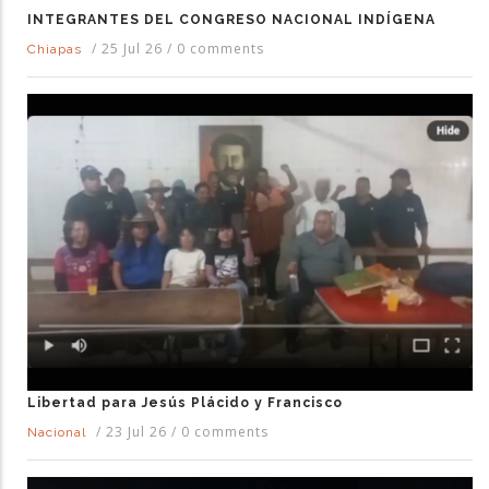
INTEGRANTES DEL CONGRESO NACIONAL INDÍGENA
/
25 Jul 26
/
0 comments
Chiapas
Libertad para Jesús Plácido y Francisco
/
23 Jul 26
/
0 comments
Nacional