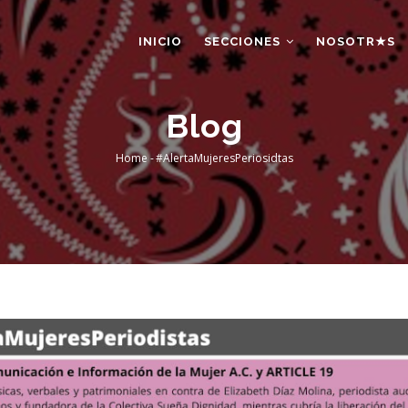
AIN
AVIGATION
INICIO
SECCIONES
NOSOTR★S
Blog
Home
-
#AlertaMujeresPeriosidtas
Breadcrumb