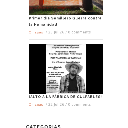
Primer día Semillero Guerra contra
la Humanidad.
/
23 Jul 26
/
0 comments
Chiapas
¡ALTO A LA FÁBRICA DE CULPABLES!
/
22 Jul 26
/
0 comments
Chiapas
CATEGORIAS