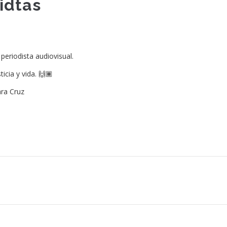
idtas
periodista audiovisual.
icia y vida. 🙌🏾
ra Cruz