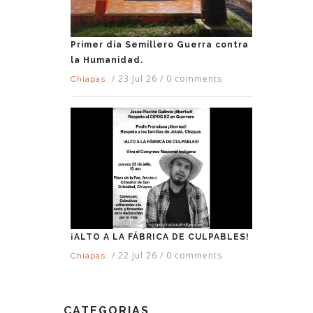
Primer día Semillero Guerra contra
la Humanidad.
/
23 Jul 26
/
0 comments
Chiapas
¡ALTO A LA FÁBRICA DE CULPABLES!
/
22 Jul 26
/
0 comments
Chiapas
CATEGORIAS