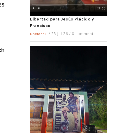
ES
Libertad para Jesús Plácido y
Francisco
/
23 Jul 26
/
0 comments
Nacional
zln