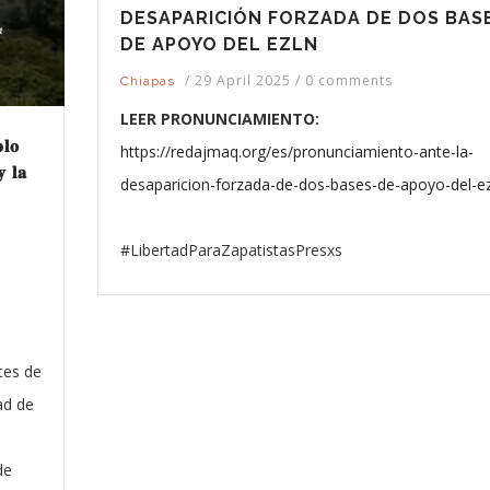
DESAPARICIÓN FORZADA DE DOS BAS
DE APOYO DEL EZLN
/
29 April 2025
/
0 comments
Chiapas
LEER PRONUNCIAMIENTO:
𝐥𝐨
https://redajmaq.org/es/pronunciamiento-ante-la-
𝐲 𝐥𝐚
desaparicion-forzada-de-dos-bases-de-apoyo-del-e
#LibertadParaZapatistasPresxs
tes de
ad de
de