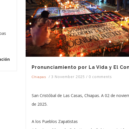
apas
ación
Pronunciamiento por La Vida y El C
/
3 November 2025
/
0 comments
Chiapas
San Cristóbal de Las Casas, Chiapas. A 02 de novie
de 2025.
A los Pueblos Zapatistas