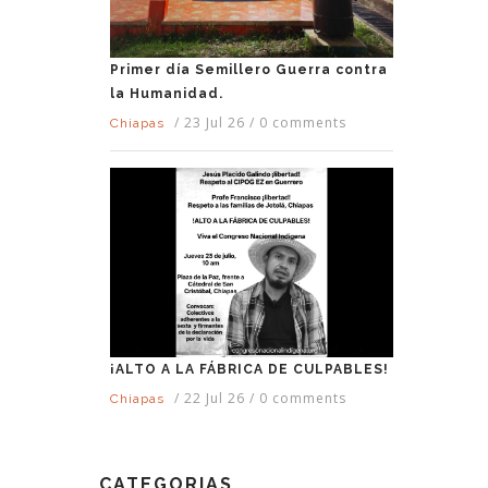
Primer día Semillero Guerra contra
la Humanidad.
/
23 Jul 26
/
0 comments
Chiapas
¡ALTO A LA FÁBRICA DE CULPABLES!
/
22 Jul 26
/
0 comments
Chiapas
CATEGORIAS