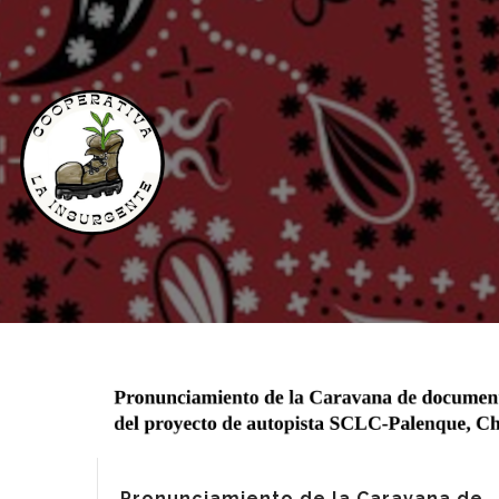
Skip
M
to
N
main
content
Pronunciamiento de la Caravana de