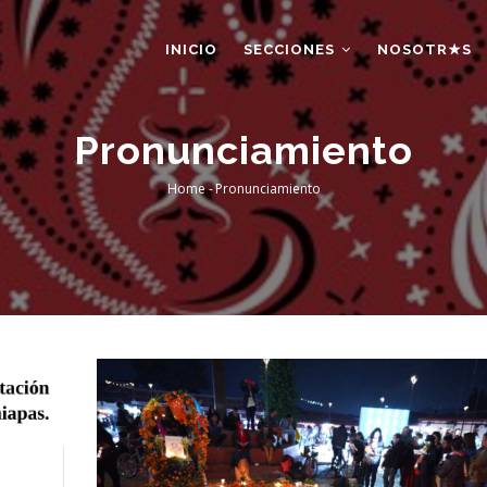
AIN
AVIGATION
INICIO
SECCIONES
NOSOTR★S
Pronunciamiento
Home
-
Pronunciamiento
Breadcrumb