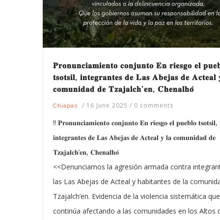
𝐏𝐫𝐨𝐧𝐮𝐧𝐜𝐢𝐚𝐦𝐢𝐞𝐧𝐭𝐨 𝐜𝐨𝐧𝐣𝐮𝐧𝐭𝐨 𝐄𝐧 𝐫𝐢𝐞𝐬𝐠𝐨 𝐞𝐥 𝐩𝐮𝐞
𝐭𝐬𝐨𝐭𝐬𝐢𝐥, 𝐢𝐧𝐭𝐞𝐠𝐫𝐚𝐧𝐭𝐞𝐬 𝐝𝐞 𝐋𝐚𝐬 𝐀𝐛𝐞𝐣𝐚𝐬 𝐝𝐞 𝐀𝐜𝐭𝐞𝐚𝐥 
𝐜𝐨𝐦𝐮𝐧𝐢𝐝𝐚𝐝 𝐝𝐞 𝐓𝐳𝐚𝐣𝐚𝐥𝐜𝐡’𝐞𝐧, 𝐂𝐡𝐞𝐧𝐚𝐥𝐡𝐨́
/
16 June 2025
/
0 comments
Chiapas
‼️ 𝐏𝐫𝐨𝐧𝐮𝐧𝐜𝐢𝐚𝐦𝐢𝐞𝐧𝐭𝐨 𝐜𝐨𝐧𝐣𝐮𝐧𝐭𝐨 𝐄𝐧 𝐫𝐢𝐞𝐬𝐠𝐨 𝐞𝐥 𝐩𝐮𝐞𝐛𝐥𝐨 𝐭𝐬𝐨𝐭𝐬𝐢𝐥,
𝐢𝐧𝐭𝐞𝐠𝐫𝐚𝐧𝐭𝐞𝐬 𝐝𝐞 𝐋𝐚𝐬 𝐀𝐛𝐞𝐣𝐚𝐬 𝐝𝐞 𝐀𝐜𝐭𝐞𝐚𝐥 𝐲 𝐥𝐚 𝐜𝐨𝐦𝐮𝐧𝐢𝐝𝐚𝐝 𝐝𝐞
𝐓𝐳𝐚𝐣𝐚𝐥𝐜𝐡’𝐞𝐧, 𝐂𝐡𝐞𝐧𝐚𝐥𝐡𝐨́
<<Denunciamos la agresión armada contra integran
las Las Abejas de Acteal y habitantes de la comunid
Tzajalch’en. Evidencia de la violencia sistemática que
continúa afectando a las comunidades en los Altos 