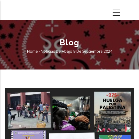
Skip
to
main
content
Blog
Home
-
Noticias De Abajo 9 De Septiembre 2024
Breadcrumb