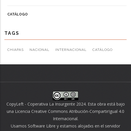
CATÁLOGO
TAGS
CHIAPAS
NACIONAL
INTERNACIONAL
CATÁLOGO
CopyLeft - Coperativa La Insurgente 2024. Esta obra está bajo
una
Licencia Creative Commons Atribución-CompartirIgual 4.0
Internacional
.
Usamos
Software Libre
y estamos alojadxs en el servidor