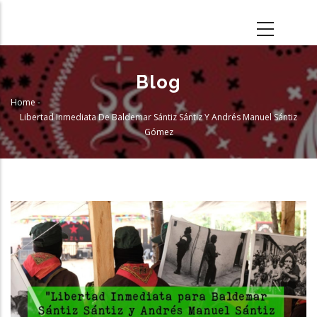
Skip
to
main
content
Blog
Home
-
Breadcrumb
Libertad Inmediata De Baldemar Sántiz Sántiz Y Andrés Manuel Sántiz
Gómez