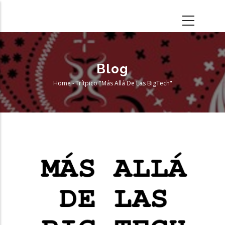
Skip
to
main
content
Blog
Home
-
Trítpico "Más Allá De Las BigTech"
Breadcrumb