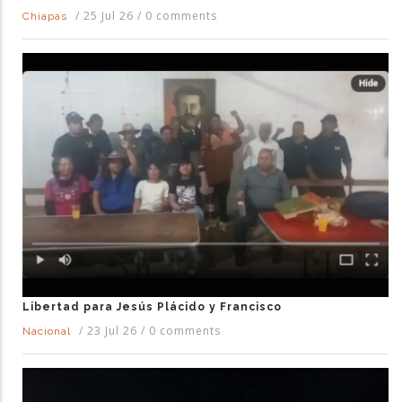
/
25 Jul 26
/
0 comments
Chiapas
Libertad para Jesús Plácido y Francisco
/
23 Jul 26
/
0 comments
Nacional