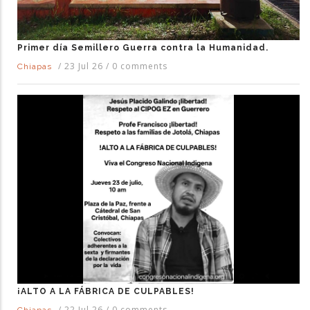
Primer día Semillero Guerra contra la Humanidad.
/
23 Jul 26
/
0 comments
Chiapas
¡ALTO A LA FÁBRICA DE CULPABLES!
/
22 Jul 26
/
0 comments
Chiapas