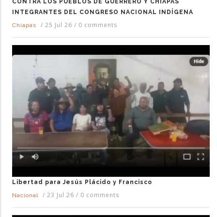
CONTRA LOS PUEBLOS DE GUERRERO Y CHIAPAS
INTEGRANTES DEL CONGRESO NACIONAL INDÍGENA
/
25 Jul 26
/
0 comments
Chiapas
Libertad para Jesús Plácido y Francisco
/
23 Jul 26
/
0 comments
Nacional