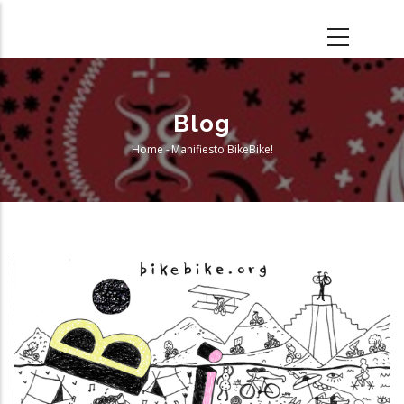
Skip
to
main
content
Blog
Home
-
Manifiesto BikeBike!
Breadcrumb