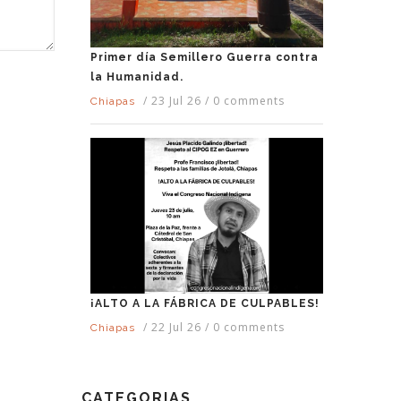
Primer día Semillero Guerra contra
la Humanidad.
/
23 Jul 26
/
0 comments
Chiapas
¡ALTO A LA FÁBRICA DE CULPABLES!
/
22 Jul 26
/
0 comments
Chiapas
CATEGORIAS