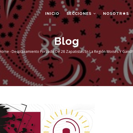
AIN
AVIGATION
INICIO
SECCIONES
NOSOTR★S
Blog
Home
-
Desplazamiento Forzado De 28 Zapatistas En La Región Moisés Y Gandh
Breadcrumb