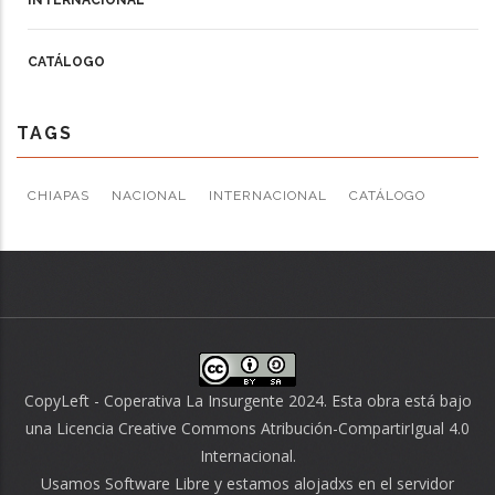
INTERNACIONAL
CATÁLOGO
TAGS
CHIAPAS
NACIONAL
INTERNACIONAL
CATÁLOGO
CopyLeft - Coperativa La Insurgente 2024. Esta obra está bajo
una
Licencia Creative Commons Atribución-CompartirIgual 4.0
Internacional
.
Usamos
Software Libre
y estamos alojadxs en el servidor