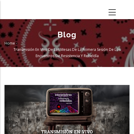
Skip
to
main
content
Blog
Home
-
Breadcrumb
Transmisión En Vivo De Las Mesas De La Primera Sesión De Los
Encuentros De Resistencia Y Rebeldía