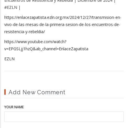
Encuentros de Resistencia y Rebeldía | Diciembre de 2024 |
#EZLN |
https://enlacezapatista.ezln.org.mx/2024/12/27/transmision-en-
vivo-de-las-mesas-de-la-primera-sesion-de-los-encuentros-de-
resistencia-y-rebeldia/
https://www.youtube.com/watch?
v=EPGSLjj1hzQ&ab_channel=EnlaceZapatista
EZLN
Add New Comment
YOUR NAME