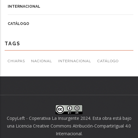
INTERNACIONAL
CATÁLOGO
TAGS
CHIAPAS
NACIONAL
INTERNACIONAL
CATÁLOGO
CopyLeft - Coperativa La Insurgente 2024. Esta obra está bajo
una
Licencia Creative Commons Atribución-CompartirIgual 4.0
Internacional
.