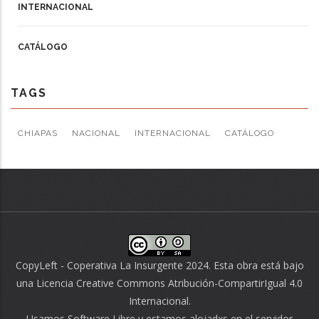
INTERNACIONAL
CATÁLOGO
TAGS
CHIAPAS
NACIONAL
INTERNACIONAL
CATÁLOGO
CopyLeft - Coperativa La Insurgente 2024. Esta obra está bajo
una
Licencia Creative Commons Atribución-CompartirIgual 4.0
Internacional
.
Usamos
Software Libre
y estamos alojadxs en el servidor