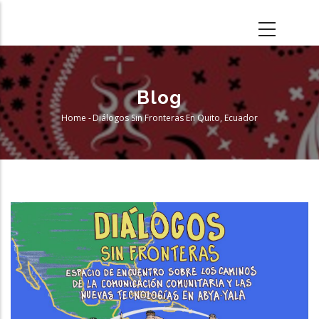
Skip
to
main
content
Blog
Home
-
Diálogos Sin Fronteras En Quito, Ecuador
Breadcrumb