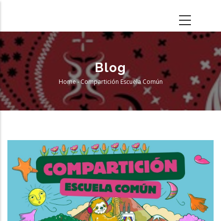
Skip
to
main
content
Blog
Home
-
Compartición Escuela Común
Breadcrumb