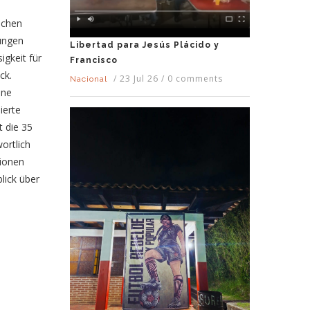
schen
ungen
Libertad para Jesús Plácido y
igkeit für
Francisco
ck.
/
23 Jul 26
/
0 comments
Nacional
ene
ierte
 die 35
ortlich
gionen
lick über