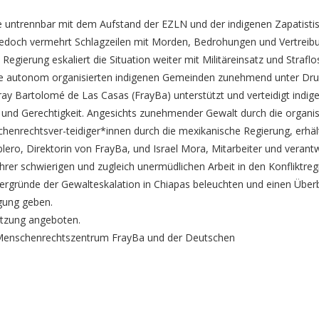
le untrennbar mit dem Aufstand der EZLN und der indigenen Zapatisti
 jedoch vermehrt Schlagzeilen mit Morden, Bedrohungen und Vertreib
egierung eskaliert die Situation weiter mit Militäreinsatz und Straflos
 die autonom organisierten indigenen Gemeinden zunehmend unter Dru
 Bartolomé de Las Casas (FrayBa) unterstützt und verteidigt indig
und Gerechtigkeit. Angesichts zunehmender Gewalt durch die organis
enrechtsver-teidiger*innen durch die mexikanische Regierung, erhält
blero, Direktorin von FrayBa, und Israel Mora, Mitarbeiter und verantw
ihrer schwierigen und zugleich unermüdlichen Arbeit in den Konfliktre
ergründe der Gewalteskalation in Chiapas beleuchten und einen Überb
egung geben.
etzung angeboten.
 Menschenrechtszentrum FrayBa und der Deutschen