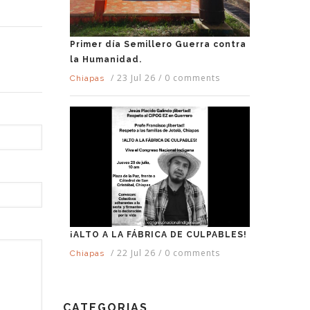
Primer día Semillero Guerra contra
la Humanidad.
/
23 Jul 26
/
0 comments
Chiapas
¡ALTO A LA FÁBRICA DE CULPABLES!
/
22 Jul 26
/
0 comments
Chiapas
CATEGORIAS