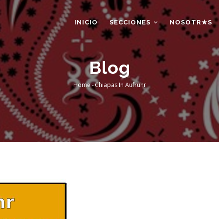
AIN
AVIGATION
INICIO
SECCIONES
NOSOTR★S
Blog
Home
-
Chiapas In Aufruhr
Breadcrumb