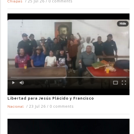
/
25 Jul 26
/
0 comments
Chiapas
Libertad para Jesús Plácido y Francisco
/
23 Jul 26
/
0 comments
Nacional