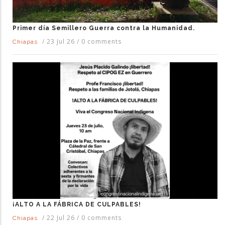
Primer día Semillero Guerra contra la Humanidad.
/
23 Jul 26
/
0 comments
Chiapas
¡ALTO A LA FÁBRICA DE CULPABLES!
/
22 Jul 26
/
0 comments
Chiapas